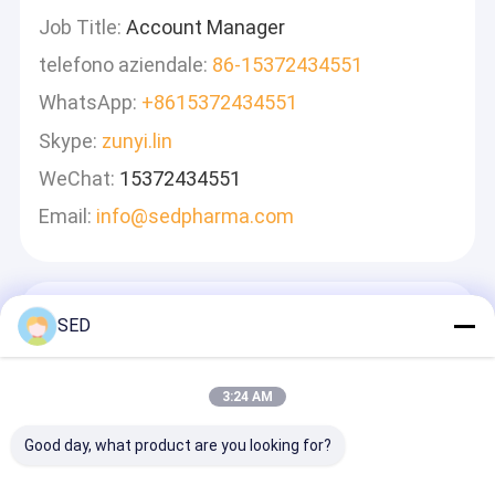
Job Title:
Account Manager
telefono aziendale:
86-15372434551
WhatsApp:
+8615372434551
Skype:
zunyi.lin
WeChat:
15372434551
Email:
info@sedpharma.com
Lasciate Un Messaggio
SED
Ti Risponderemo Velocemente
3:24 AM
Good day, what product are you looking for?