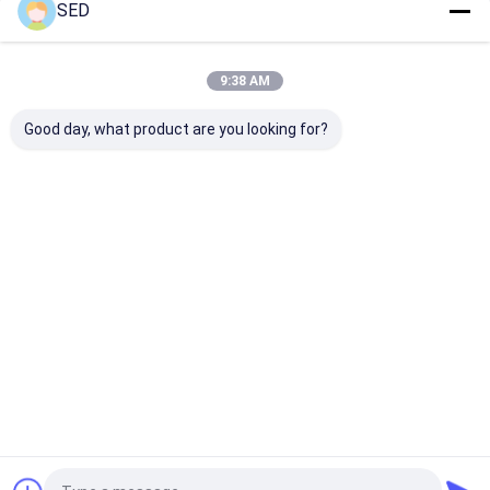
SED
Le Nostre Categorie
9:38 AM
Good day, what product are you looking for?
attrezzatura
Macchina di
capsula che c
farmaceutica del
rifornimento della
macchina
macchinario
capsula
Casa
Circa noi
Contattaci
Desktop Site
Mappa del sito
Privacy Policy
Qualità
attrezzatura farmaceutica del macchinario
Fabbrica
cinese.Copyright © 2026 Hangzhou SED Imp. And Exp. Co., Ltd.. All
Rights Reserved.