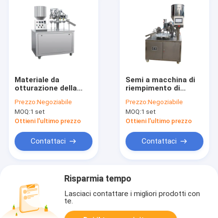
Materiale da
Semi a macchina di
otturazione della
riempimento di
metropolitana dei
sigillamento della
Prezzo:
Negoziabile
Prezzo:
Negoziabile
semi ultrasonici dei
metropolitana
MOQ:
1 set
MOQ:
1 set
cosmetici e
facciale ad alta
macchina automatici
velocità della
Ottieni l'ultimo prezzo
Ottieni l'ultimo prezzo
di sigillamento con il
pulitrice automatici
rendimento elevato
Contattaci
Contattaci
Risparmia tempo
Lasciaci contattare i migliori prodotti con
te.