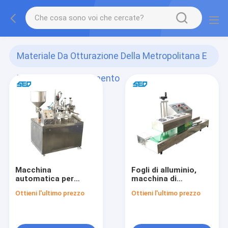
Materiale Da Otturazione Della Metropolitana E
Macchina Di Sigillamento
(40)
Macchina
Fogli di alluminio,
automatica per
macchina di
riempire e sigillare il
sigillamento a
Ottieni l'ultimo prezzo
Ottieni l'ultimo prezzo
dentifricio
induzione, sigillatore
a induzione con
tappo per bottiglie