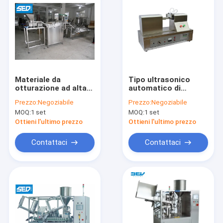
Materiale da
Tipo ultrasonico
otturazione ad alta
automatico di
velocità della
monofase della
Prezzo:
Negoziabile
Prezzo:
Negoziabile
metropolitana ed
macchina 220V 50HZ
MOQ:
1 set
MOQ:
1 set
imbottigliatrice di
di sigillamento della
sigillatura delle
metropolitana dei
Ottieni l'ultimo prezzo
Ottieni l'ultimo prezzo
compresse
semi
effervescenti della
Contattaci
Contattaci
macchina
Casa
Prodotti
Video