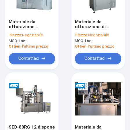
Chi siamo
Giro della fabbrica
Materiale da
Materiale da
otturazione
otturazione di
Controllo di qualità
automatico
plastica della
Prezzo:
Negoziabile
Prezzo:
Negoziabile
industriale della
metropolitana di
MOQ:
1 set
MOQ:
1 set
metropolitana di
SED-80RG e
Contattaci
SED-100RG ed alta
riempitore e
Ottieni l'ultimo prezzo
Ottieni l'ultimo prezzo
velocità di sigillatura
sigillatore
della macchina con
automatici della
Notizia
Contattaci
Contattaci
l'alimentatore doppio
metropolitana della
macchina di
Casi
sigillamento
attrezzatura farmaceutica del macchinario
Macchina di rifornimento della capsula
capsula che conta macchina
SED-80RG 12 dispone
Materiale da