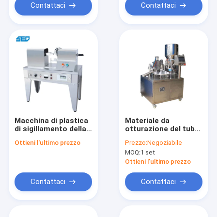
Contattaci
Contattaci
Macchina di plastica
Materiale da
di sigillamento della
otturazione del tubo
metropolitana
flessibile dei semi
Ottieni l'ultimo prezzo
Prezzo:
Negoziabile
0.8MPa
liquidi di grande
MOQ:
1 set
viscosità e macchina
automatici di
Ottieni l'ultimo prezzo
sigillamento per la
metropolitana di
Contattaci
Contattaci
alluminio