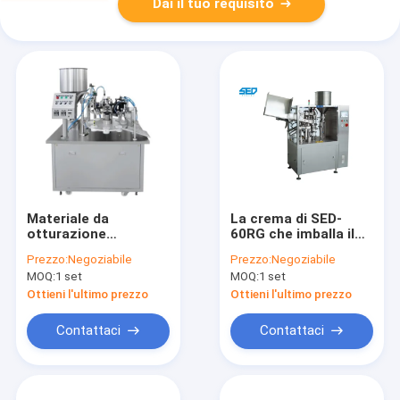
Dai il tuo requisito
Materiale da
La crema di SED-
otturazione
60RG che imballa il
personalizzabile
touch screen di
Prezzo:
Negoziabile
Prezzo:
Negoziabile
della metropolitana
plastica di Siemens
MOQ:
1 set
MOQ:
1 set
della crema per le
della macchina di
mani e macchina
sigillamento del
Ottieni l'ultimo prezzo
Ottieni l'ultimo prezzo
cosmetica di
materiale da
sigillatura di
otturazione della
Contattaci
Contattaci
sigillamento della
metropolitana ha
metropolitana della
controllato
macchina