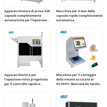
Apparecchiature di prova 360
Macchina per il test delle
capsule completamente
capsule rigide completamente
automatiche per l'ispezione
automatica
delle capsule rigide
Apparecchiatura per
Macchina per il conteggio
l'ispezione visiva progettata
della visione accurata al
per il controllo rapido e
99,999% | Bancone da tavolo
preciso delle capsule rigide
SED-500SJT-F
con funzionalità di ispezione
multicanale