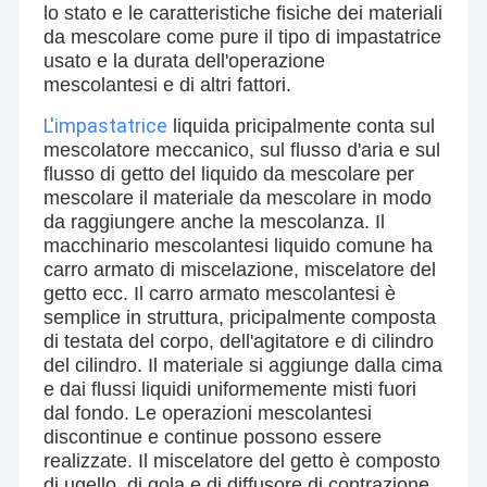
lo stato e le caratteristiche fisiche dei materiali
da mescolare come pure il tipo di impastatrice
usato e la durata dell'operazione
mescolantesi e di altri fattori.
L'impastatrice
liquida pricipalmente conta sul
mescolatore meccanico, sul flusso d'aria e sul
flusso di getto del liquido da mescolare per
mescolare il materiale da mescolare in modo
da raggiungere anche la mescolanza. Il
macchinario mescolantesi liquido comune ha
carro armato di miscelazione, miscelatore del
getto ecc. Il carro armato mescolantesi è
semplice in struttura, pricipalmente composta
di testata del corpo, dell'agitatore e di cilindro
Casa
del cilindro. Il materiale si aggiunge dalla cima
e dai flussi liquidi uniformemente misti fuori
SED Pharma è un partner affidabile per le industrie
farmaceutiche, biotecnologiche, alimentari e chimiche globali,
Prodotti
dal fondo. Le operazioni mescolantesi
specializzata in attrezzature farmaceutiche e di imballaggio di
discontinue e continue possono essere
alta qualità.Attraverso due entità operative integrate. e Exp. Co.,
Video
realizzate. Il miscelatore del getto è composto
Ltd. in Cina (concentrati sulla ricerca e sviluppo, sulla produzione
di ugello, di gola e di diffusore di contrazione.
e sulle esportazioni internazionali) e SED Pharma Inc. negli Stati