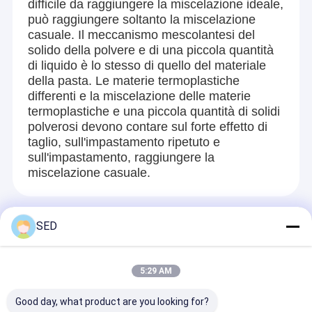
difficile da raggiungere la miscelazione ideale,
macchina della pressa di Tablet
può raggiungere soltanto la miscelazione
casuale. Il meccanismo mescolantesi del
macchina d'inscatolamento automatica
solido della polvere e di una piccola quantità
di liquido è lo stesso di quello del materiale
Macchina asciutta della gelata
della pasta. Le materie termoplastiche
differenti e la miscelazione delle materie
etichettatrice automatica
termoplastiche e una piccola quantità di solidi
polverosi devono contare sul forte effetto di
Macchina di emulsione
taglio, sull'impastamento ripetuto e
sull'impastamento, raggiungere la
Macchina imballatrice blister
miscelazione casuale.
riempitrice liquido
Prodotti Raccomandati
macchina di incapsulamento del softgel
SED
Essiccatori farmaceutici
5:29 AM
Macchina del miscelatore della polvere
Good day, what product are you looking for?