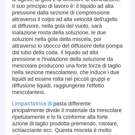
Uniti (responsabile delle vendite, del supporto tecnico,La nostra
Chi siamo
Il suo principio di lavoro è: il liquido ad alta
attività è quella di fornire servizi professionali., una risposta
pressione dalla sezione di compressione
rapida e soluzioni su misura per i clienti di tutto il mondo.
Giro della fabbrica
attraverso il colpo ad alta velocità dell'ugello
al diffusore, nella gola del vuoto, sarà
Dalla nostra fondazione, abbiamo fornito oltre 600 sistemi di
inalazione mista della soluzione, le due
Controllo di qualità
attrezzature a più di 180 aziende farmaceutiche, che coprono le
fasi chiave di produzione, inclusi gli iniettabili liquidi e
soluzioni nella gola della miscela, poi
liofilizzati,API chimici, bioingegneria e imballaggi farmaceutici.
attraverso lo sbocco del diffusore della pompa
Contattaci
dal tubo della coda. Il liquido ad alta
Con certificazioni internazionali ISO 9001, CE e in collaborazione
pressione e l'inalazione della soluzione da
Notizia
con i principali partner globali di ricerca e sviluppo,Integriamo
scienze farmaceutiche all'avanguardia con eccezionali
mescolare producono una forte forza di taglio
innovazioni ingegneristiche per fornire, soluzioni affidabili e
nella sezione mescolantesi, che induce i due
Casi
altamente personalizzate, aiutando i nostri clienti a rimanere in
liquidi ad essere rotta nei piccoli gruppi e
prima linea nel settore.
diffusione liquidi, raggiungente l'effetto
mescolantesi.
attrezzatura farmaceutica del macchinario
L'impastatrice di
pasta differente
pricipalmente divide il materiale da mescolare
Macchina di rifornimento della capsula
ripetutamente e lo fa conforme alla forte
azione di taglio prodotta premendo, rotolare,
capsula che conta macchina
schiacciante ecc. Questa miscela è molto