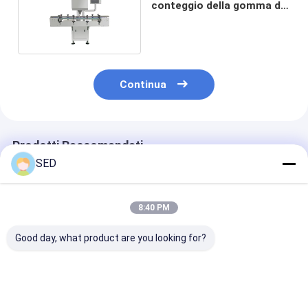
conteggio della gomma da
masticare
Continua
Prodotti Raccomandati
SED
8:40 PM
Good day, what product are you looking for?
Macchina per il
SED-8S 50000pcs/h
Macchina
conteggio della
0,5Mpa
automatica per
visione accurata al
conteggio dell