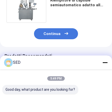
Riempitore di capsule
semiautomatico adatto alle
fabbriche farmaceutiche
Continua
Prodotti Raccomandati
SED
5:49 PM
Good day, what product are you looking for?
Lucidatrice per
GMP Standard 316
Macchina
capsule Lucidatrice
Macchina di
riempitrice