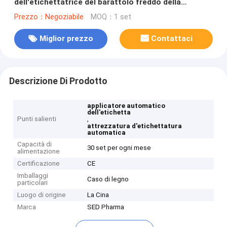
dell'etichettatrice del barattolo freddo della
bevanda del gelato fatto
Prezzo：Negoziabile
MOQ：1 set
Miglior prezzo
Contattaci
Descrizione Di Prodotto
applicatore automatico
dell'etichetta
Punti salienti
,
attrezzatura d'etichettatura
automatica
Capacità di
30 set per ogni mese
alimentazione
Certificazione
CE
Imballaggi
Caso di legno
particolari
Luogo di origine
La Cina
Marca
SED Pharma