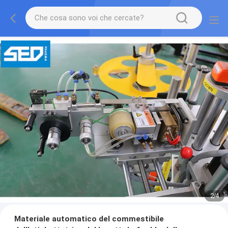
2
/
4
Materiale automatico del commestibile