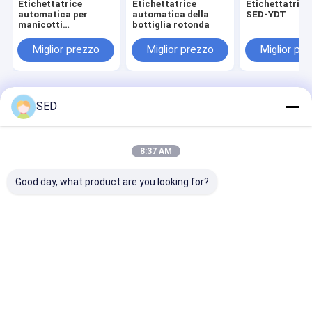
Etichettatrice
Etichettatrice
Etichettatrice 
automatica per
automatica della
SED-YDT
manicotti
bottiglia rotonda
termoretraibili per
colli di bottiglia
Miglior prezzo
Miglior prezzo
Miglior pr
Casa
Circa noi
Contattaci
Desktop Site
SED
Mappa del sito
Privacy Policy
Qualità
attrezzatura farmaceutica del macchinario
Fabbrica
cinese.Copyright © 2026 Hangzhou SED Imp. And Exp. Co., Ltd.. All
8:37 AM
Rights Reserved.
Good day, what product are you looking for?
Casa
Prodotti
Video