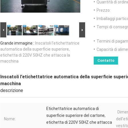
Quantità di ordin
Prezzo:
Imballaggi partico
Tempi di conseg
Termini di pagam
Grande immagine :
Inscatoli l'etichettatrice
automatica della superficie superiore,
Capacità di alim
etichetta di 220V 50HZ che attacca la
Contatto
macchina
Inscatoli l'etichettatrice automatica della superficie super
macchina
descrizione
Etichettatrice automatica di
Dime
superficie superiore del cartone,
Nome:
dell'et
etichetta di 220V 50HZ che attacca
vestit