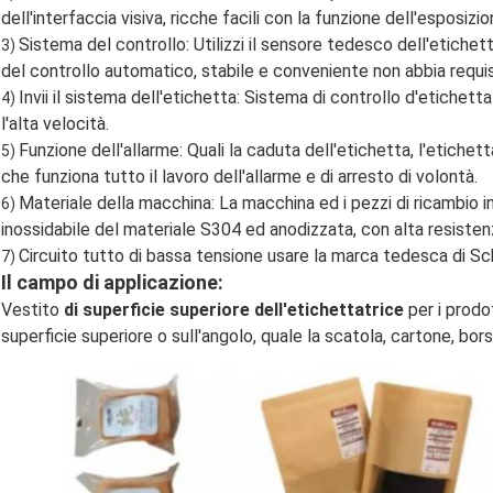
dell'interfaccia visiva, ricche facili con la funzione dell'esposizio
Sistema del controllo: Utilizzi il sensore tedesco dell'etichet
3)
del controllo automatico, stabile e conveniente non abbia requis
Invii il sistema dell'etichetta: Sistema di controllo d'etichet
4)
l'alta velocità.
Funzione dell'allarme: Quali la caduta dell'etichetta, l'etichet
5)
che funziona tutto il lavoro dell'allarme e di arresto di volontà.
Materiale della macchina: La macchina ed i pezzi di ricambio i
6)
inossidabile del materiale S304 ed anodizzata, con alta resisten
Circuito tutto di bassa tensione usare la marca tedesca di Sc
7)
Il campo di applicazione:
Vestito
di superficie superiore dell'etichettatrice
per i prodot
superficie superiore o sull'angolo, quale la scatola, cartone, bor