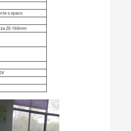
ente o opaco
ezza 20-160mm
0V