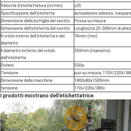
Velocità d'etichettatura (m/min)
≤35
Specificazione dell'etichetta
autoadesivo adesivo, traspar
Dimensione della bottiglia del vestito
Possa su misura
Dimensione dell'etichetta del vestito
Lunghezza 25-300mm di alt
Il rotolo interno dell'etichetta o del
76mm (min)
diametro
Il diametro esterno del rotolo
350mm (massimo)
dell'etichetta
Potere
550w
Tensione
può su misura, 110V/220V/38
Dimensione della macchina
1800x80x1500mm
tensione
110v/220v/380v
I prodotti mostrano dell'etichettatrice