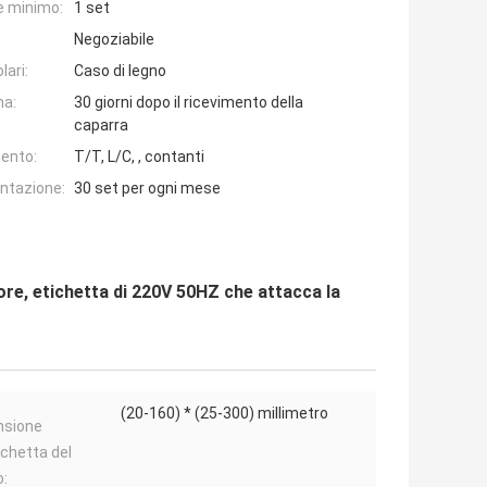
e minimo:
1 set
Negoziabile
lari:
Caso di legno
na:
30 giorni dopo il ricevimento della
caparra
ento:
T/T, L/C, , contanti
entazione:
30 set per ogni mese
iore, etichetta di 220V 50HZ che attacca la
(20-160) * (25-300) millimetro
nsione
ichetta del
o: