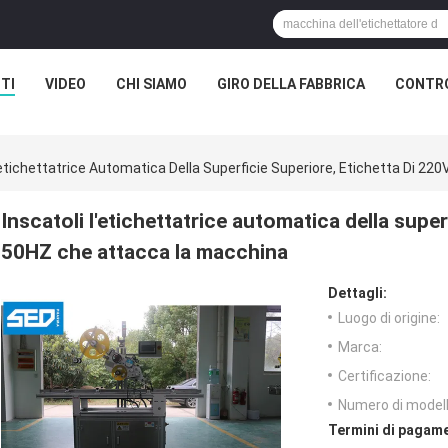
TI
VIDEO
CHI SIAMO
GIRO DELLA FABBRICA
CONTRO
L'etichettatrice Automatica Della Superficie Superiore, Etichetta Di 
Inscatoli l'etichettatrice automatica della super
50HZ che attacca la macchina
Dettagli:
Luogo di origine:
Marca:
Certificazione:
Numero di modell
Termini di pagame