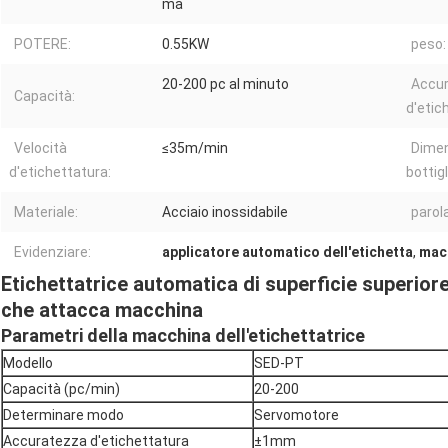
ma
POTERE:
0.55KW
peso:
20-200 pc al minuto
Accu
Capacità:
d'etic
Velocità
≤35m/min
Dimen
d'etichettatura:
bottigl
Materiale:
Acciaio inossidabile
parol
Evidenziare:
applicatore automatico dell'etichetta
,
macc
Etichettatrice automatica di superficie superior
che attacca macchina
Parametri della macchina dell'etichettatrice
Modello
SED-PT
Capacità (pc/min)
20-200
Determinare modo
Servomotore
Accuratezza d'etichettatura
±1mm