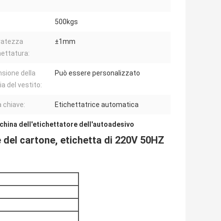
500kgs
ratezza
±1mm
hettatura:
sione della
Può essere personalizzato
ia del vestito:
a chiave:
Etichettatrice automatica
hina dell'etichettatore dell'autoadesivo
e del cartone, etichetta di 220V 50HZ