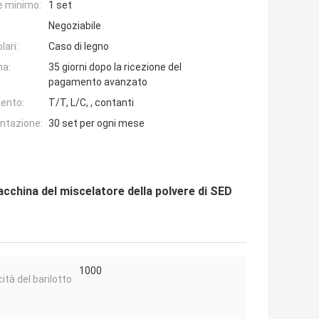
e minimo:
1 set
Negoziabile
lari:
Caso di legno
na:
35 giorni dopo la ricezione del
pagamento avanzato
ento:
T/T, L/C, , contanti
entazione:
30 set per ogni mese
macchina del miscelatore della polvere di SED
1000
ità del barilotto