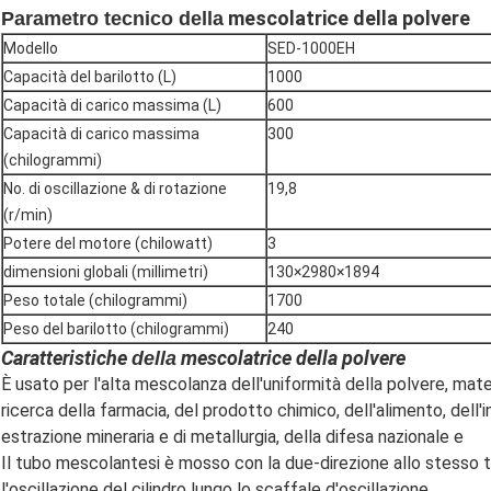
mescolatrice della polvere
Parametro tecnico della
Modello
SED-1000EH
Capacità del barilotto (L)
1000
Capacità di carico massima (L)
600
Capacità di carico massima
300
(chilogrammi)
No. di oscillazione & di rotazione
19,8
(r/min)
Potere del motore (chilowatt)
3
dimensioni globali (millimetri)
130×2980×1894
Peso totale (chilogrammi)
1700
Peso del barilotto (chilogrammi)
240
Caratteristiche
mescolatrice della polvere
della
È usato per l'alta mescolanza dell'uniformità della polvere, materia
ricerca della farmacia, del prodotto chimico, dell'alimento, dell'in
estrazione mineraria e di metallurgia, della difesa nazionale e
Il tubo mescolantesi è mosso con la due-direzione allo stesso tem
l'oscillazione del cilindro lungo lo scaffale d'oscillazione.