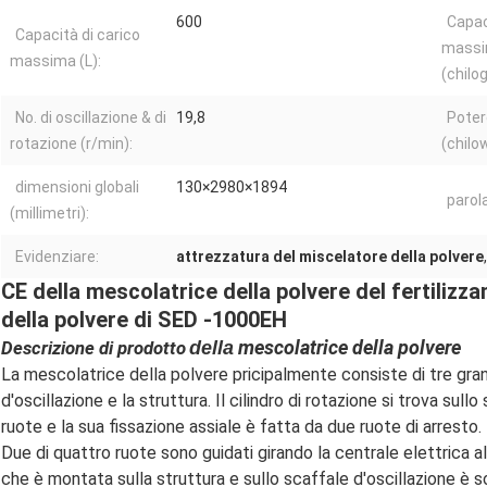
600
Capac
Capacità di carico
mass
massima (L):
(chilo
No. di oscillazione & di
19,8
Poter
rotazione (r/min):
(chilo
dimensioni globali
130×2980×1894
parol
(millimetri):
Evidenziare:
attrezzatura del miscelatore della polvere
CE della mescolatrice della polvere del fertilizz
della polvere di SED -1000EH
mescolatrice della polvere
Descrizione di prodotto
della
La mescolatrice della polvere pricipalmente consiste di tre grandi 
d'oscillazione e la struttura. Il cilindro di rotazione si trova sul
ruote e la sua fissazione assiale è fatta da due ruote di arresto.
Due di quattro ruote sono guidati girando la centrale elettrica al f
che è montata sulla struttura e sullo scaffale d'oscillazione è s