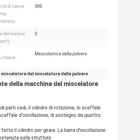
ità di carico
300
ima
grammi):
e del motore
3
watt):
Mescolatrice della polvere
a chiave:
,
miscelatore del miscelatore della polvere
ante della macchina del miscelatore
parti cioè, il cilindro di rotazione, lo scaffale
lo scaffale d'oscillazione, di sostegno da quattro
atto il cilindro per girare. La barra d'oscillazione
ostenuta sulla struttura