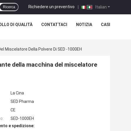
Richiedere un preventivo
|
Italian
Ricerca
LLO DI QUALITÀ
CONTATTACI
NOTIZIA
CASI
Del Miscelatore Della Polvere Di SED -1000EH
zante della macchina del miscelatore
La Cina
SED Pharma
CE
o:
SED-1000EH
nto e spedizione: