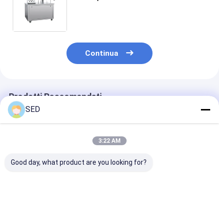
dei cosmetici e macchina
automatici di sigillamento con il
rendimento elevato
Continua
Prodotti Raccomandati
SED
3:22 AM
Good day, what product are you looking for?
Linea di produzione
Macchina di
Macchina di
di impianti
sigillatura
sigillamento p
farmaceutici
automatica per il
riempimento di
completamente
riempimento di tubi
molli a crema 