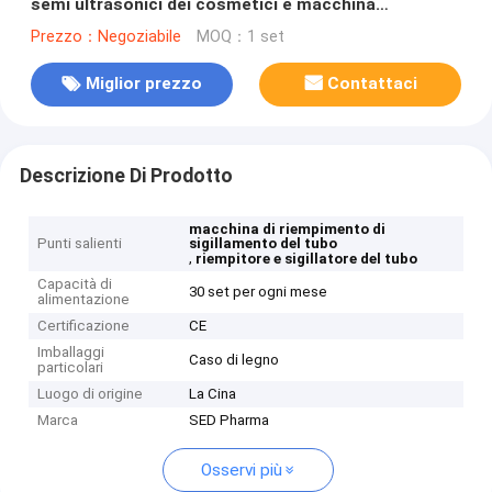
semi ultrasonici dei cosmetici e macchina
automatici di sigillamento con il rendimento elevato
Prezzo：Negoziabile
MOQ：1 set
Miglior prezzo
Contattaci
Descrizione Di Prodotto
macchina di riempimento di
Punti salienti
sigillamento del tubo
,
riempitore e sigillatore del tubo
Capacità di
30 set per ogni mese
alimentazione
Certificazione
CE
Imballaggi
Caso di legno
particolari
Luogo di origine
La Cina
Marca
SED Pharma
Osservi più