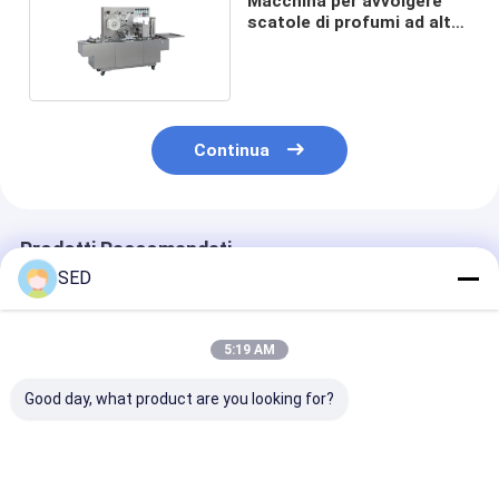
Macchina per avvolgere
scatole di profumi ad alta
efficienza
Continua
Prodotti Raccomandati
SED
5:19 AM
Good day, what product are you looking for?
Compressore d'aria
Macchina molle di
320mesh Herb 
farmaceutico della
ispezione della perla
Pharma Proce