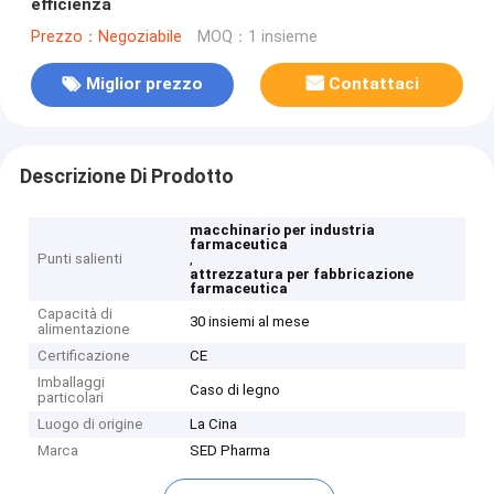
efficienza
Prezzo：Negoziabile
MOQ：1 insieme
Miglior prezzo
Contattaci
Descrizione Di Prodotto
macchinario per industria
farmaceutica
Punti salienti
,
attrezzatura per fabbricazione
farmaceutica
Capacità di
30 insiemi al mese
alimentazione
Certificazione
CE
Imballaggi
Caso di legno
particolari
Luogo di origine
La Cina
Marca
SED Pharma