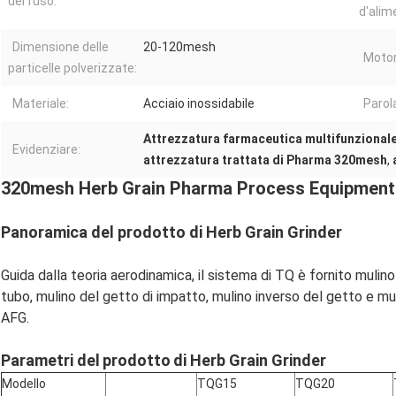
del fuso:
d'alim
Dimensione delle
20-120mesh
Motor
particelle polverizzate:
Materiale:
Acciaio inossidabile
Parol
Attrezzatura farmaceutica multifunzional
Evidenziare:
attrezzatura trattata di Pharma 320mesh
,
320mesh Herb Grain Pharma Process Equipment 
Panoramica del prodotto di Herb Grain Grinder
Guida dalla teoria aerodinamica, il sistema di TQ è fornito mulino p
tubo, mulino del getto di impatto, mulino inverso del getto e muli
AFG.
Parametri del
prodotto
di Herb Grain Grinder
Modello
TQG15
TQG20