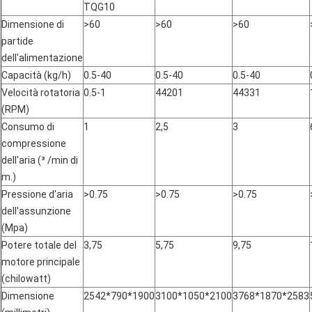
TQG10
Dimensione di
>60
>60
>60
partide
dell'alimentazione
Capacità (kg/h)
0.5-40
0.5-40
0.5-40
Velocità rotatoria
0.5-1
44201
44331
(RPM)
Consumo di
1
2,5
3
compressione
dell'aria (³ /min di
m.)
Pressione d'aria
>0.75
>0.75
>0.75
dell'assunzione
(Mpa)
Potere totale del
3,75
5,75
9,75
motore principale
(chilowatt)
Dimensione
2542*790*1900
3100*1050*2100
3768*1870*2583