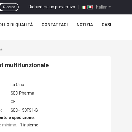
Richiedere un preventivo
|
Italian
Ricerca
LLO DI QUALITÀ
CONTATTACI
NOTIZIA
CASI
le
 multifunzionale
La Cina
SED Pharma
CE
o:
SED-150FS1-B
nto e spedizione:
e minimo:
1 insieme