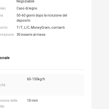
Negoziabile
lari:
Caso di legno
na:
50-60 giorni dopo la ricezione del
deposito
ento:
T/T, L/C, MoneyGram, contanti
entazione:
30 insiemi al mese
onale
60-150kg/h
ità:
sione delle
10 mm
lle