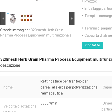
Prezzo:
Imballaggi partico
Tempi di conseg
Termini di pagam
Grande immagine :
320mesh Herb Grain
Pharma Process Equipment multifunzionale
Capacità di alim
Contatto
320mesh Herb Grain Pharma Process Equipment multifunzi
descrizione
Rettificatrice per frantoio per
nome:
cereali alle erbe per polverizzazione
Capac
farmaceutica
5300r/min
Dimen
Velocità di rotazione
partice