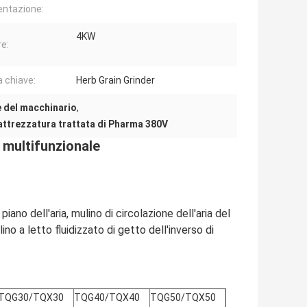
entazione:
4KW
e:
a chiave:
Herb Grain Grinder
e del macchinario
,
attrezzatura trattata di Pharma 380V
multifunzionale
iano dell'aria, mulino di circolazione dell'aria del
no a letto fluidizzato di getto dell'inverso di
TQG30/TQX30
TQG40/TQX40
TQG50/TQX50